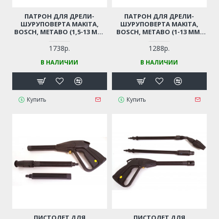
ПАТРОН ДЛЯ ДРЕЛИ-
ПАТРОН ДЛЯ ДРЕЛИ-
ШУРУПОВЕРТА MAKITA,
ШУРУПОВЕРТА MAKITA,
BOSCH, METABO (1,5-13 ММ,
BOSCH, METABO (1-13 ММ,
РЕЗЬБА 1/2"-20UNF)
РЕЗЬБА 1/2"-20UNF)
ПРОФЕССИОНАЛЬНЫЙ
ПРОФЕССИОНАЛЬНЫЙ
1738р.
1288р.
БЫСТРОЗАЖИМНОЙ С
БЫСТРОЗАЖИМНОЙ С
В НАЛИЧИИ
В НАЛИЧИИ
ТРЕЩЕТКОЙ
ТРЕЩЕТКОЙ
Купить
Купить
ПИСТОЛЕТ ДЛЯ
ПИСТОЛЕТ ДЛЯ