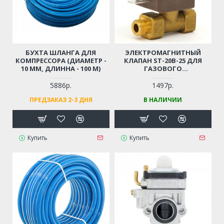
БУХТА ШЛАНГА ДЛЯ
ЭЛЕКТРОМАГНИТНЫЙ
КОМПРЕССОРА (ДИАМЕТР -
КЛАПАН ST-20B-25 ДЛЯ
10 ММ, ДЛИННА - 100 М)
ГАЗОВОГО
ОБОРУДОВАНИЯ / ГАЗОВЫХ
ПУШЕК
5886р.
1497р.
ПРЕДЗАКАЗ 2-3 ДНЯ
В НАЛИЧИИ
Купить
Купить