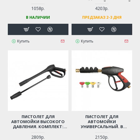
НЕРЖАВЕЮЩЕЙ СТАЛЬНОЙ
ТРУБОЙ
1058р.
4203р.
(ПРОФЕССИОНАЛЬНЫЙ,
В НАЛИЧИИ
ПРЕДЗАКАЗ 2-3 ДНЯ
РЕЗЬБА М14)
Купить
Купить
ПИСТОЛЕТ ДЛЯ
ПИСТОЛЕТ ДЛЯ
АВТОМОЙКИ ВЫСОКОГО
АВТОМОЙКИ
ДАВЛЕНИЯ. КОМПЛЕКТ:
УНИВЕРСАЛЬНЫЙ. В
ТРУБКА-РАСПЫЛИТЕЛЬ,
КОМПЛЕКТЕ: 4 СОПЛА
РЕГУЛИРУЮЩЕЙ СТРУЮ
(РЕЗЬБА М22)
2809р.
2150р.