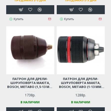
ПРЕДЗАКАЗ 2-3 ДНЯ
ПРЕДЗАКАЗ 2-3 ДНЯ
Х ТАКТНЫЙ)
Купить
Купить
ПАТРОН ДЛЯ ДРЕЛИ-
ПАТРОН ДЛЯ ДРЕЛИ-
ШУРУПОВЕРТА MAKITA,
ШУРУПОВЕРТА MAKITA,
BOSCH, METABO (1,5-13 ММ,
BOSCH, METABO (1-13 ММ,
РЕЗЬБА 1/2"-20UNF)
РЕЗЬБА 1/2"-20UNF)
ПРОФЕССИОНАЛЬНЫЙ
ПРОФЕССИОНАЛЬНЫЙ
1738р.
1288р.
БЫСТРОЗАЖИМНОЙ С
БЫСТРОЗАЖИМНОЙ С
В НАЛИЧИИ
В НАЛИЧИИ
ТРЕЩЕТКОЙ
ТРЕЩЕТКОЙ