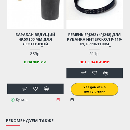
БАРАБАН ВЕДУЩИЙ
РЕМЕНЬ EPJ262 (4PJ248) ДЛЯ
49.5Х100 ММ ДЛЯ
РУБАНКА ИНТЕРСКОЛ Р-110-
ЛЕНТОЧНОЙ
01, Р-110/1100М
ШЛИФОВАЛЬНОЙ МАШИНЫ
(ОРИГИНАЛЬНЫЙ)
ИНТЕРСКОЛ ЛШМ-100/1200Э
(17.03.00.04.00)
835р.
511р.
В НАЛИЧИИ
НЕТ В НАЛИЧИИ
Уведомить о
поступлении
Купить
РЕКОМЕНДУЕМ ТАКЖЕ