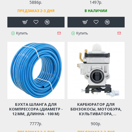
ПУШЕК
5886р.
1497р.
ПРЕДЗАКАЗ 2-3 ДНЯ
В НАЛИЧИИ
Купить
Купить
БУХТА ШЛАНГА ДЛЯ
КАРБЮРАТОР ДЛЯ
КОМПРЕССОРА (ДИАМЕТР -
БЕНЗОКОСЫ, МОТОБУРА,
12 ММ, ДЛИННА - 100 М)
КУЛЬТИВАТОРА,
МОТОПОМПЫ 43 СМ3, 52
СМ3, 56 СМ3, 62 СМ3
7777р.
900р.
(ДВИГАТЕЛЬ 1E40F, 1E44F, 2-