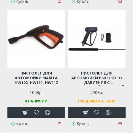
Купить
Купить
ПИСТОЛЕТ ДЛЯ
ПИСТОЛЕТ ДЛЯ
АВТОМОЙКИ MAKITA
АВТОМОЙКИ ВЫСОКОГО
HW102, HW111, HW112
ДАВЛЕНИЯ С
НЕРЖАВЕЮЩЕЙ СТАЛЬНОЙ
ТРУБОЙ
1058р.
4203р.
(ПРОФЕССИОНАЛЬНЫЙ,
В НАЛИЧИИ
ПРЕДЗАКАЗ 2-3 ДНЯ
РЕЗЬБА М14)
Купить
Купить