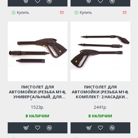
Купить
Купить
ПИСТОЛЕТ ДЛЯ
ПИСТОЛЕТ ДЛЯ
АВТОМОЙКИ (РЕЗЬБА М14),
АВТОМОЙКИ (РЕЗЬБА М14).
УНИВЕРСАЛЬНЫЙ, ДЛЯ
КОМПЛЕКТ: 2 НАСАДКИ
КИТАЙСКИХ МОЕК
(РАСПЫЛ. + ФРЕЗА) (РЕЗЬБА
М14)
1523р.
2441р.
В НАЛИЧИИ
В НАЛИЧИИ