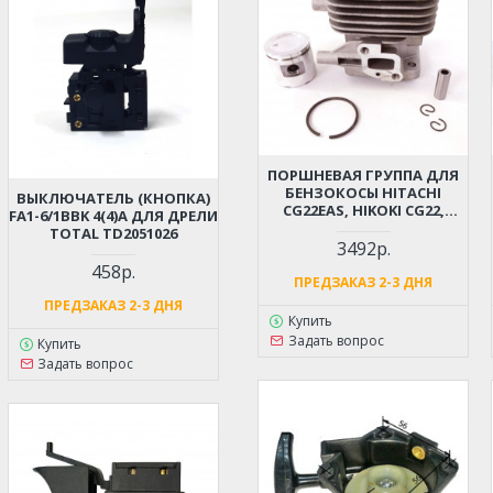
ПОРШНЕВАЯ ГРУППА ДЛЯ
БЕНЗОКОСЫ HITACHI
ВЫКЛЮЧАТЕЛЬ (КНОПКА)
CG22EAS, HIKOKI CG22,
FA1-6/1BBK 4(4)A ДЛЯ ДРЕЛИ
TCG22 D-31ММ (6696527,
TOTAL TD2051026
6696531)
3492р.
458р.
ПРЕДЗАКАЗ 2-3 ДНЯ
ПРЕДЗАКАЗ 2-3 ДНЯ
Купить
Задать вопрос
Купить
Задать вопрос