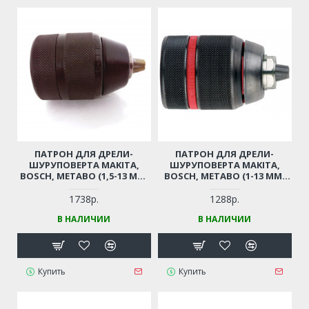
ПАТРОН ДЛЯ ДРЕЛИ-
ПАТРОН ДЛЯ ДРЕЛИ-
ШУРУПОВЕРТА MAKITA,
ШУРУПОВЕРТА MAKITA,
BOSCH, METABO (1,5-13 ММ,
BOSCH, METABO (1-13 ММ,
РЕЗЬБА 1/2"-20UNF)
РЕЗЬБА 1/2"-20UNF)
ПРОФЕССИОНАЛЬНЫЙ
ПРОФЕССИОНАЛЬНЫЙ
1738р.
1288р.
БЫСТРОЗАЖИМНОЙ С
БЫСТРОЗАЖИМНОЙ С
В НАЛИЧИИ
В НАЛИЧИИ
ТРЕЩЕТКОЙ
ТРЕЩЕТКОЙ
Купить
Купить