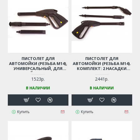
ПИСТОЛЕТ ДЛЯ
ПИСТОЛЕТ ДЛЯ
АВТОМОЙКИ (РЕЗЬБА М14),
АВТОМОЙКИ (РЕЗЬБА М14).
УНИВЕРСАЛЬНЫЙ, ДЛЯ
КОМПЛЕКТ: 2 НАСАДКИ
КИТАЙСКИХ МОЕК
(РАСПЫЛ. + ФРЕЗА) (РЕЗЬБА
М14)
1523р.
2441р.
В НАЛИЧИИ
В НАЛИЧИИ
Купить
Купить