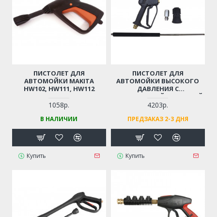
ПИСТОЛЕТ ДЛЯ
ПИСТОЛЕТ ДЛЯ
АВТОМОЙКИ MAKITA
АВТОМОЙКИ ВЫСОКОГО
HW102, HW111, HW112
ДАВЛЕНИЯ С
НЕРЖАВЕЮЩЕЙ СТАЛЬНОЙ
ТРУБОЙ
1058р.
4203р.
(ПРОФЕССИОНАЛЬНЫЙ,
В НАЛИЧИИ
ПРЕДЗАКАЗ 2-3 ДНЯ
РЕЗЬБА М14)
Купить
Купить