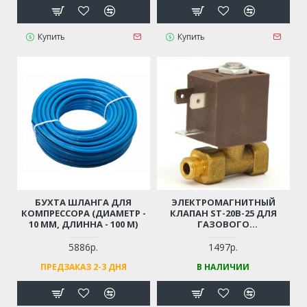
Купить
Купить
БУХТА ШЛАНГА ДЛЯ
ЭЛЕКТРОМАГНИТНЫЙ
КОМПРЕССОРА (ДИАМЕТР -
КЛАПАН ST-20B-25 ДЛЯ
10 ММ, ДЛИННА - 100 М)
ГАЗОВОГО
ОБОРУДОВАНИЯ / ГАЗОВЫХ
ПУШЕК
5886р.
1497р.
ПРЕДЗАКАЗ 2-3 ДНЯ
В НАЛИЧИИ