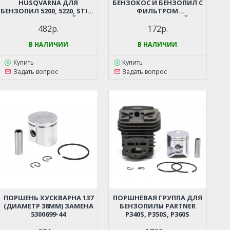
HUSQVARNA ДЛЯ
БЕНЗОКОС И БЕНЗОПИЛ С
БЕНЗОПИЛ 5200, 5220, STIHL
ФИЛЬТРОМ
362, 440 И ДР. (КИТАЙСКИЕ
(УНИВЕРСАЛЬНЫЙ)
БЕНЗОПИЛЫ 45-52СМ3,
482р.
172р.
ЦЫГАНКА)
В НАЛИЧИИ
В НАЛИЧИИ
Купить
Купить
Задать вопрос
Задать вопрос
ПОРШЕНЬ ХУСКВАРНА 137
ПОРШНЕВАЯ ГРУППА ДЛЯ
(ДИАМЕТР 38ММ) ЗАМЕНА
БЕНЗОПИЛЫ PARTNER
5300699-44
P340S, P350S, P360S