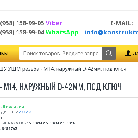
 (958) 158-99-05
Viber
E-MAIL:
 (958) 158-99-04
WhatsApp
info@konstrukto
ывы
Ли
МШУ УШМ резьба - М14, наружный D-42мм, под ключ
- М14, НАРУЖНЫЙ D-42ММ, ПОД КЛЮЧ
:
В наличии
ДИТЕЛЬ:
АКСАЙ
кг
НЫЕ РАЗМЕРЫ:
5.00см x 5.00см x 1.00см
:
34557AZ