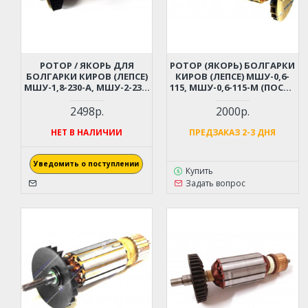
РОТОР / ЯКОРЬ ДЛЯ
РОТОР (ЯКОРЬ) БОЛГАРКИ
БОЛГАРКИ КИРОВ (ЛЕПСЕ)
КИРОВ (ЛЕПСЕ) МШУ-0,6-
МШУ-1,8-230-А, МШУ-2-230,
115, МШУ-0,6-115-М (ПОСЛЕ
В СБОРЕ
04.2000 Г. С ДЛИННЫМ
ВАЛОМ)
2498р.
2000р.
НЕТ В НАЛИЧИИ
ПРЕДЗАКАЗ 2-3 ДНЯ
Уведомить о поступлении
Купить
Задать вопрос