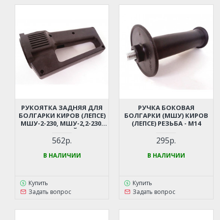
РУКОЯТКА ЗАДНЯЯ ДЛЯ
РУЧКА БОКОВАЯ
БОЛГАРКИ КИРОВ (ЛЕПСЕ)
БОЛГАРКИ (МШУ) КИРОВ
МШУ-2-230, МШУ-2,2-230,
(ЛЕПСЕ) РЕЗЬБА - М14
ПОД ПЛАВНЫЙ ПУСК
562р.
295р.
В НАЛИЧИИ
В НАЛИЧИИ
Купить
Купить
Задать вопрос
Задать вопрос