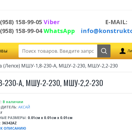
 (958) 158-99-05
Viber
E-MAIL:
 (958) 158-99-04
WhatsApp
info@konstrukto
ывы
Ли
 (Лепсе) МШУ-1,8-230-А, МШУ-2-230, МШУ-2,2-230
-230-А, МШУ-2-230, МШУ-2,2-230
:
В наличии
ДИТЕЛЬ:
АКСАЙ
кг
НЫЕ РАЗМЕРЫ:
0.01см x 0.01см x 0.01см
:
36342AZ
 К ОПИСАНИЮ