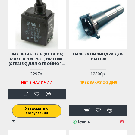
ВЫКЛЮЧАТЕЛЬ (КНОПКА)
ГИЛЬЗА ЦИЛИНДРА ДЛЯ
MAKITA HM1202C, HM1100C
HM1100
(STE215K) ДЛЯ ОТБОЙНОГО
МОЛОТКА (ОРИГИНАЛ)
651481-7
2297р.
12800р.
НЕТ В НАЛИЧИИ
ПРЕДЗАКАЗ 2-3 ДНЯ
Уведомить о
поступлении
Купить