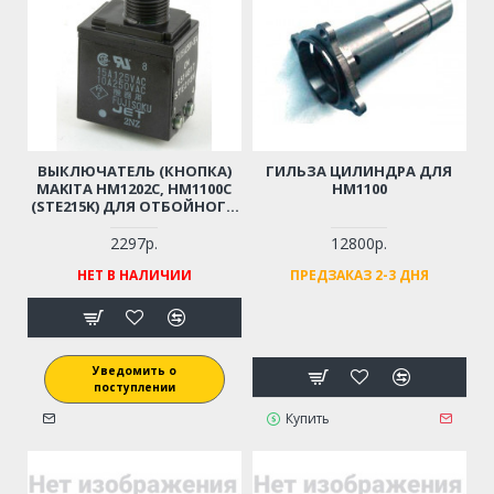
ВЫКЛЮЧАТЕЛЬ (КНОПКА)
ГИЛЬЗА ЦИЛИНДРА ДЛЯ
MAKITA HM1202C, HM1100C
HM1100
(STE215K) ДЛЯ ОТБОЙНОГО
МОЛОТКА (ОРИГИНАЛ)
651481-7
2297р.
12800р.
НЕТ В НАЛИЧИИ
ПРЕДЗАКАЗ 2-3 ДНЯ
Уведомить о
поступлении
Купить