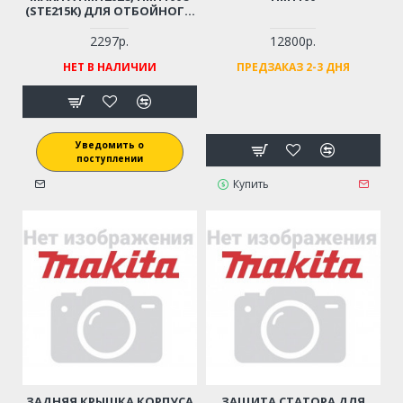
(STE215K) ДЛЯ ОТБОЙНОГО
МОЛОТКА (ОРИГИНАЛ)
651481-7
2297р.
12800р.
НЕТ В НАЛИЧИИ
ПРЕДЗАКАЗ 2-3 ДНЯ
Уведомить о
поступлении
Купить
ЗАДНЯЯ КРЫШКА КОРПУСА
ЗАЩИТА СТАТОРА ДЛЯ