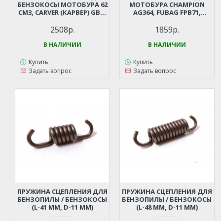
БЕНЗОКОСЫ МОТОБУРА 62
МОТОБУРА CHAMPION
СМ3, CARVER (КАРВЕР) GBC-
AG364, FUBAG FPB71,
062 PRO, STURM BT8962D,
ВОЗДУХОДУВКИ GBR376,
BT8972D И ПР.
ECHO PB770 (1E48F, 63КУБ. D-
2508р.
1859р.
48ММ)
В НАЛИЧИИ
В НАЛИЧИИ
Купить
Купить
Задать вопрос
Задать вопрос
ПРУЖИНА СЦЕПЛЕНИЯ ДЛЯ
ПРУЖИНА СЦЕПЛЕНИЯ ДЛЯ
БЕНЗОПИЛЫ / БЕНЗОКОСЫ
БЕНЗОПИЛЫ / БЕНЗОКОСЫ
(L-41 ММ, D-11 ММ)
(L-48 ММ, D-11 ММ)