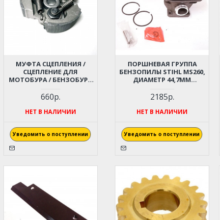
МУФТА СЦЕПЛЕНИЯ /
ПОРШНЕВАЯ ГРУППА
СЦЕПЛЕНИЕ ДЛЯ
БЕНЗОПИЛЫ STIHL MS260,
МОТОБУРА / БЕНЗОБУРА
ДИАМЕТР 44,7ММ
CHAMPION, PATRIOT,
(11210201217)
HUTER, ADA DRILL 7,
660р.
2185р.
МИНИМОТОЦИКЛА,
МИНИБАЙКА 47СС, 49СС (3
НЕТ В НАЛИЧИИ
НЕТ В НАЛИЧИИ
КОЛОДКИ)
Уведомить о поступлении
Уведомить о поступлении