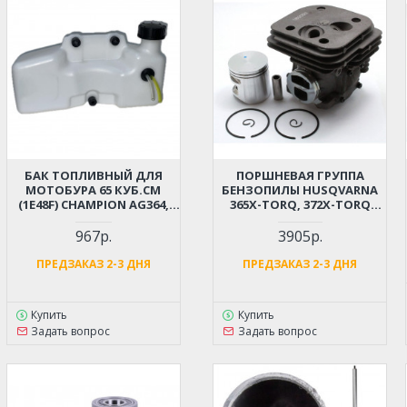
БАК ТОПЛИВНЫЙ ДЛЯ
ПОРШНЕВАЯ ГРУППА
МОТОБУРА 65 КУБ.СМ
БЕНЗОПИЛЫ HUSQVARNA
(1E48F) CHAMPION AG364,
365X-TORQ, 372X-TORQ
PATRIOT AE70D, AE75D;
(АРТ. 5757741-02)
HUTER GGD-62; ADA DRILL 7
967р.
3905р.
(064154100)
ПРЕДЗАКАЗ 2-3 ДНЯ
ПРЕДЗАКАЗ 2-3 ДНЯ
Купить
Купить
Задать вопрос
Задать вопрос