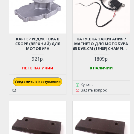
КАРТЕР РЕДУКТОРА В
КАТУШКА ЗАЖИГАНИЯ /
СБОРЕ (ВЕРХНИЙ) ДЛЯ
МАГНЕТО ДЛЯ МОТОБУРА
МОТОБУРА
65 КУБ.СМ (1E48F) CHAMPION
AG364, PATRIOT AE70D,
AE75D; HUTER GGD-62; ADA
921р.
1809р.
DRILL 7 (064141210)
НЕТ В НАЛИЧИИ
В НАЛИЧИИ
Уведомить о поступлении
Купить
Задать вопрос