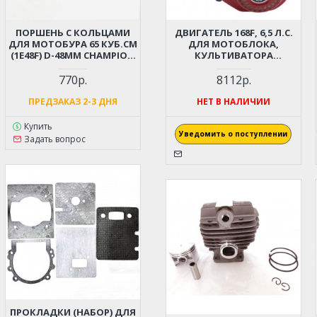
ПОРШЕНЬ С КОЛЬЦАМИ
ДВИГАТЕЛЬ 168F, 6,5 Л.С.
ДЛЯ МОТОБУРА 65 КУБ.СМ
ДЛЯ МОТОБЛОКА,
(1E48F) D-48ММ CHAMPION
КУЛЬТИВАТОРА
AG364, GBR376, PATRIOT
ВИБРОПЛИТЫ,
AE70D, AE75D; HUTER GGD-
СНЕГОУБОРЩИКА (ВАЛ - 20
770р.
8112р.
62; ADA DRILL 7
ММ, ШПОНКА; С
ДАТЧИКОМ УРОВНЯ
ПРЕДЗАКАЗ 2-3 ДНЯ
НЕТ В НАЛИЧИИ
МАСЛА! СТАЛЬНОЙ
РАСПРЕДВАЛ!)
Купить
Уведомить о поступлении
Задать вопрос
ПРОКЛАДКИ (НАБОР) ДЛЯ