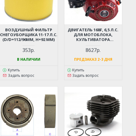
ВОЗДУШНЫЙ ФИЛЬТР
ДВИГАТЕЛЬ 168F, 6,5 Л.С.
СНЕГОУБОРЩИКА 11-17 Л.С.
ДЛЯ МОТОБЛОКА,
(D/D=112/96ММ, Н=92 ММ)
КУЛЬТИВАТОРА
ВИБРОПЛИТЫ,
СНЕГОУБОРЩИКА (ВАЛ - 19
353р.
8627р.
ММ, ШПОНКА; С
ДАТЧИКОМ УРОВНЯ
В НАЛИЧИИ
ПРЕДЗАКАЗ 2-3 ДНЯ
МАСЛА! СТАЛЬНОЙ
РАСПРЕДВАЛ!)
Купить
Купить
Задать вопрос
Задать вопрос