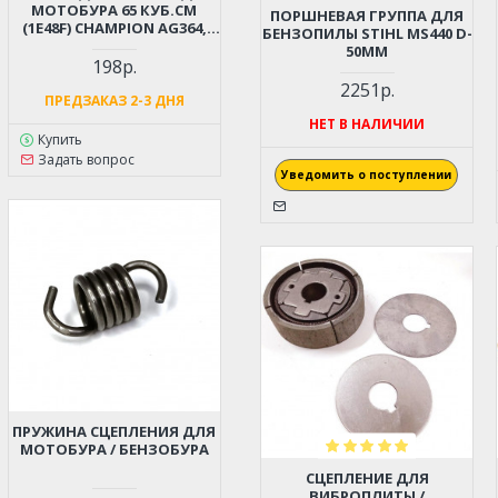
МОТОБУРА 65 КУБ.СМ
ПОРШНЕВАЯ ГРУППА ДЛЯ
(1E48F) CHAMPION AG364,
БЕНЗОПИЛЫ STIHL MS440 D-
PATRIOT AE70D, AE75D;
50ММ
HUTER GGD-62; ADA DRILL 7
198р.
(064112710)
2251р.
ПРЕДЗАКАЗ 2-3 ДНЯ
НЕТ В НАЛИЧИИ
Купить
Задать вопрос
Уведомить о поступлении
ПРУЖИНА СЦЕПЛЕНИЯ ДЛЯ
МОТОБУРА / БЕНЗОБУРА
СЦЕПЛЕНИЕ ДЛЯ
ВИБРОПЛИТЫ /