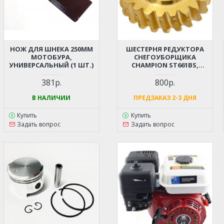
НОЖ ДЛЯ ШНЕКА 250ММ
ШЕСТЕРНЯ РЕДУКТОРА
МОТОБУРА,
СНЕГОУБОРЩИКА
УНИВЕРСАЛЬНЫЙ (1 ШТ.)
CHAMPION ST661BS,
ST761BS, BRIGGSSTRATTON
51405MA, SNAPPER 924IE,
381р.
800р.
924IR, MURRAY ML61750R,
ML61900R, 6240810X61,
В НАЛИЧИИ
ПРЕДЗАКАЗ 2-3 ДНЯ
624555X61A, CANADIANA
CH61900, 1695361, CL 61900R,
Купить
Купить
STIGA (22 ЗУБА, D19ММ,
Задать вопрос
Задать вопрос
D51ММ)