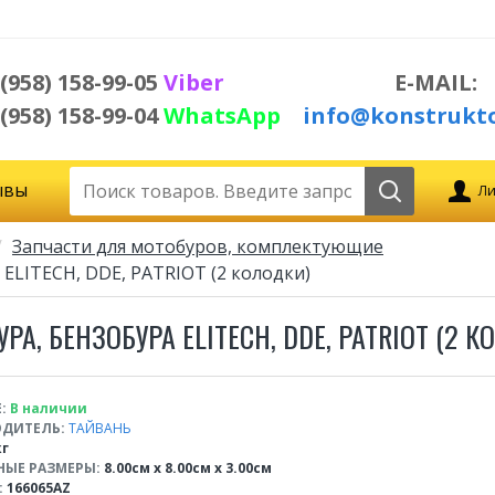
 (958) 158-99-05
Viber
E-MAIL:
 (958) 158-99-04
WhatsApp
info@konstrukto
ывы
Ли
Запчасти для мотобуров, комплектующие
 ELITECH, DDE, PATRIOT (2 колодки)
, БЕНЗОБУРА ELITECH, DDE, PATRIOT (2 К
:
В наличии
ДИТЕЛЬ:
ТАЙВАНЬ
кг
НЫЕ РАЗМЕРЫ:
8.00см x 8.00см x 3.00см
:
166065AZ