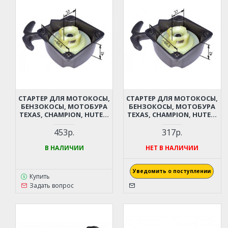
СТАРТЕР ДЛЯ МОТОКОСЫ,
СТАРТЕР ДЛЯ МОТОКОСЫ,
БЕНЗОКОСЫ, МОТОБУРА
БЕНЗОКОСЫ, МОТОБУРА
TEXAS, CHAMPION, HUTER,
TEXAS, CHAMPION, HUTER,
CARVER, PATRIOT, PRORAB,
CARVER, PATRIOT, PRORAB,
FUBAG И ПР. (ЛЕГКИЙ
FUBAG И ПР. (ЛЕГКИЙ
453р.
317р.
СТАРТ, ВЫСОТА 42 ММ)
СТАРТ, ВЫСОТА 42 ММ)
В НАЛИЧИИ
НЕТ В НАЛИЧИИ
Уведомить о поступлении
Купить
Задать вопрос