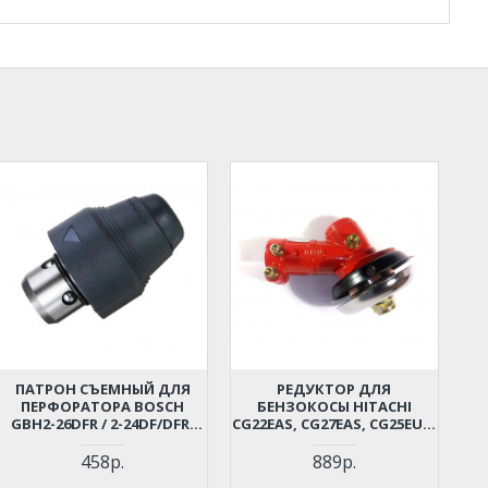
ПАТРОН СЪЕМНЫЙ ДЛЯ
РЕДУКТОР ДЛЯ
ПЕРФОРАТОРА BOSCH
БЕНЗОКОСЫ HITACHI
GBH2-26DFR / 2-24DF/DFR,
CG22EAS, CG27EAS, CG25EUS,
GBH2-28DFR; HAMMER
ELMOS, PIRAN (D-24 ММ, 7
PRT800CE (1617000895)
ШЛИЦОВ) (6696976)
458р.
889р.