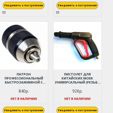
Уведомить о поступлении
Уведомить о поступлении
ПАТРОН
ПИСТОЛЕТ ДЛЯ
ПРОФЕССИОНАЛЬНЫЙ
КИТАЙСКИХ МОЕК
БЫСТРОЗАЖИМНОЙ С
УНИВЕРСАЛЬНЫЙ (РЕЗЬБА
ЗАМКОМ ДЛЯ ДРЕЛИ-
М14)
ШУРУПОВЕРТА (2-13 ММ,
840р.
926р.
РЕЗЬБА 1/2"-20UNF)
НЕТ В НАЛИЧИИ
НЕТ В НАЛИЧИИ
Уведомить о поступлении
Уведомить о поступлении