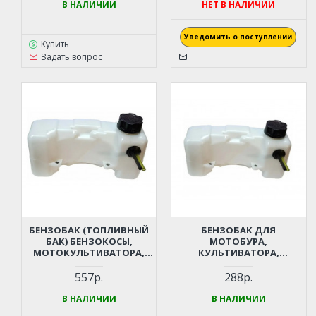
В НАЛИЧИИ
НЕТ В НАЛИЧИИ
Уведомить о поступлении
Купить
Задать вопрос
БЕНЗОБАК (ТОПЛИВНЫЙ
БЕНЗОБАК ДЛЯ
БАК) БЕНЗОКОСЫ,
МОТОБУРА,
МОТОКУЛЬТИВАТОРА,
КУЛЬТИВАТОРА,
МОТОБУРА, МОТОПОМПЫ
МОТОКОСЫ, МОТОПОМПЫ
43 СМ3, 52 СМ3 (ДВИГАТЕЛЬ
43 СМ3, 52 СМ3 (ДВИГАТЕЛЬ
557р.
288р.
1E40F, 1E44F)
1E40F, 1E44F)
В НАЛИЧИИ
В НАЛИЧИИ