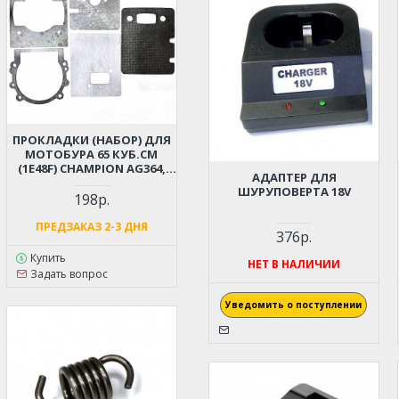
ПРОКЛАДКИ (НАБОР) ДЛЯ
МОТОБУРА 65 КУБ.СМ
(1E48F) CHAMPION AG364,
АДАПТЕР ДЛЯ
PATRIOT AE70D, AE75D;
ШУРУПОВЕРТА 18V
HUTER GGD-62; ADA DRILL 7
198р.
(064112710)
ПРЕДЗАКАЗ 2-3 ДНЯ
376р.
Купить
НЕТ В НАЛИЧИИ
Задать вопрос
Уведомить о поступлении