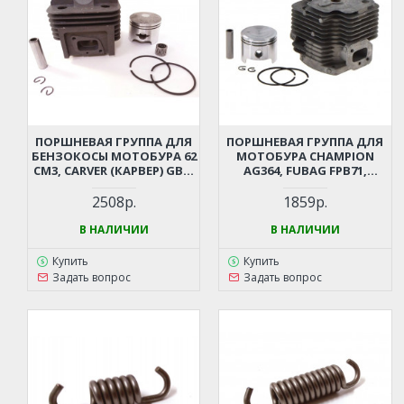
ПОРШНЕВАЯ ГРУППА ДЛЯ
ПОРШНЕВАЯ ГРУППА ДЛЯ
БЕНЗОКОСЫ МОТОБУРА 62
МОТОБУРА CHAMPION
СМ3, CARVER (КАРВЕР) GBC-
AG364, FUBAG FPB71,
062 PRO, STURM BT8962D,
ВОЗДУХОДУВКИ GBR376,
BT8972D И ПР.
ECHO PB770 (1E48F, 63КУБ. D-
2508р.
1859р.
48ММ)
В НАЛИЧИИ
В НАЛИЧИИ
Купить
Купить
Задать вопрос
Задать вопрос