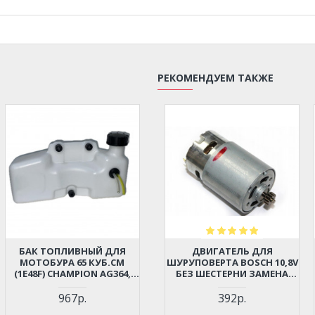
РЕКОМЕНДУЕМ ТАКЖЕ
БАК ТОПЛИВНЫЙ ДЛЯ
ДВИГАТЕЛЬ ДЛЯ
МОТОБУРА 65 КУБ.СМ
ШУРУПОВЕРТА BOSCH 10,8V
(1E48F) CHAMPION AG364,
БЕЗ ШЕСТЕРНИ ЗАМЕНА
PATRIOT AE70D, AE75D;
2609199258, 2609199366
HUTER GGD-62; ADA DRILL 7
967р.
392р.
(064154100)