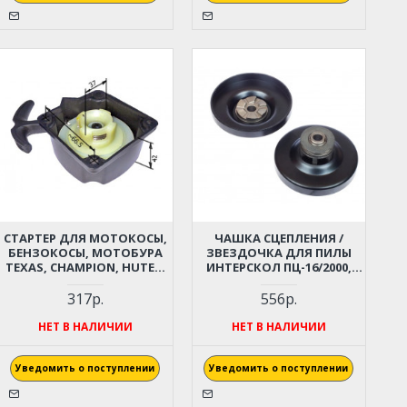
СТАРТЕР ДЛЯ МОТОКОСЫ,
ЧАШКА СЦЕПЛЕНИЯ /
БЕНЗОКОСЫ, МОТОБУРА
ЗВЕЗДОЧКА ДЛЯ ПИЛЫ
TEXAS, CHAMPION, HUTER,
ИНТЕРСКОЛ ПЦ-16/2000,
CARVER, PATRIOT, PRORAB,
ПЦ-16/2000Т, STURM CC9922
FUBAG И ПР. (ЛЕГКИЙ
317р.
556р.
СТАРТ, ВЫСОТА 42 ММ)
НЕТ В НАЛИЧИИ
НЕТ В НАЛИЧИИ
Уведомить о поступлении
Уведомить о поступлении