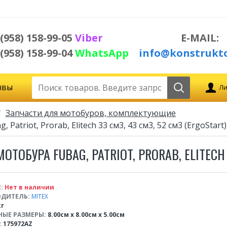
 (958) 158-99-05
Viber
E-MAIL:
 (958) 158-99-04
WhatsApp
info@konstrukto
ывы
Ли
Запчасти для мотобуров, комплектующие
triot, Prorab, Elitech 33 см3, 43 см3, 52 см3 (ErgoStart)
ОБУРА FUBAG, PATRIOT, PRORAB, ELITECH 3
:
Нет в наличии
ДИТЕЛЬ:
MITEX
кг
НЫЕ РАЗМЕРЫ:
8.00см x 8.00см x 5.00см
:
175972AZ