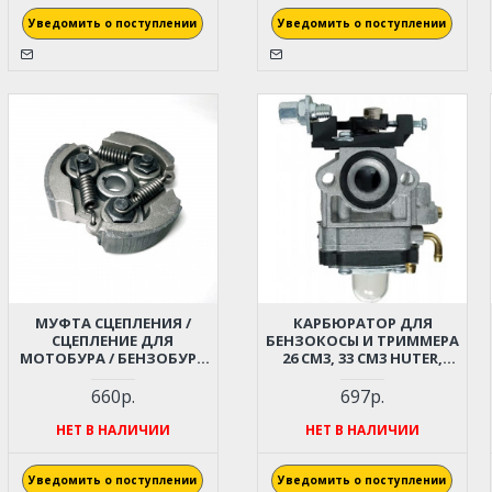
Уведомить о поступлении
Уведомить о поступлении
МУФТА СЦЕПЛЕНИЯ /
КАРБЮРАТОР ДЛЯ
СЦЕПЛЕНИЕ ДЛЯ
БЕНЗОКОСЫ И ТРИММЕРА
МОТОБУРА / БЕНЗОБУРА
26 СМ3, 33 СМ3 HUTER,
CHAMPION, PATRIOT,
PATRIOT, STURM, TEXAS,
HUTER, ADA DRILL 7,
CHAMPION, CARVER,
660р.
697р.
МИНИМОТОЦИКЛА,
ИНТЕРСКОЛ, СОЮЗ,
МИНИБАЙКА 47СС, 49СС (3
КАЛИБР, ECHO SRM2655SI И
НЕТ В НАЛИЧИИ
НЕТ В НАЛИЧИИ
КОЛОДКИ)
ПР.
Уведомить о поступлении
Уведомить о поступлении