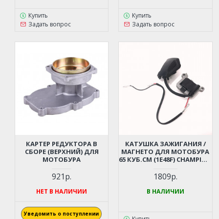
Купить
Купить
Задать вопрос
Задать вопрос
КАРТЕР РЕДУКТОРА В
КАТУШКА ЗАЖИГАНИЯ /
СБОРЕ (ВЕРХНИЙ) ДЛЯ
МАГНЕТО ДЛЯ МОТОБУРА
МОТОБУРА
65 КУБ.СМ (1E48F) CHAMPION
AG364, PATRIOT AE70D,
AE75D; HUTER GGD-62; ADA
921р.
1809р.
DRILL 7 (064141210)
НЕТ В НАЛИЧИИ
В НАЛИЧИИ
Уведомить о поступлении
Купить