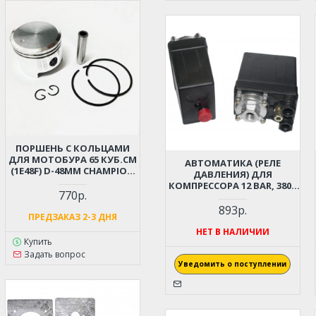
ПОРШЕНЬ С КОЛЬЦАМИ
ДЛЯ МОТОБУРА 65 КУБ.СМ
АВТОМАТИКА (РЕЛЕ
(1E48F) D-48ММ CHAMPION
ДАВЛЕНИЯ) ДЛЯ
AG364, GBR376, PATRIOT
КОМПРЕССОРА 12 BAR, 380В
AE70D, AE75D; HUTER GGD-
770р.
(РЕЗЬБА - 1/4" (12 ММ), 1
62; ADA DRILL 7
ВЫХОД)
893р.
ПРЕДЗАКАЗ 2-3 ДНЯ
НЕТ В НАЛИЧИИ
Купить
Задать вопрос
Уведомить о поступлении