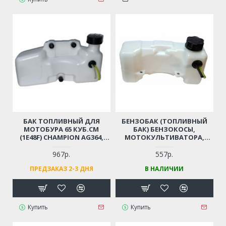
БАК ТОПЛИВНЫЙ ДЛЯ
БЕНЗОБАК (ТОПЛИВНЫЙ
МОТОБУРА 65 КУБ.СМ
БАК) БЕНЗОКОСЫ,
(1E48F) CHAMPION AG364,
МОТОКУЛЬТИВАТОРА,
PATRIOT AE70D, AE75D;
МОТОБУРА, МОТОПОМПЫ
HUTER GGD-62; ADA DRILL 7
43 СМ3, 52 СМ3 (ДВИГАТЕЛЬ
967р.
557р.
(064154100)
1E40F, 1E44F)
ПРЕДЗАКАЗ 2-3 ДНЯ
В НАЛИЧИИ
Купить
Купить