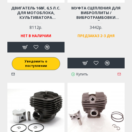
ДВИГАТЕЛЬ 168F, 6,5 Л.С.
МУФТА СЦЕПЛЕНИЯ ДЛЯ
ДЛЯ МОТОБЛОКА,
ВИБРОПЛИТЫ /
КУЛЬТИВАТОРА
ВИБРОТРАМБОВКИ
ВИБРОПЛИТЫ,
(ПОСАДОЧНЫЙ ДИАМЕТР -
СНЕГОУБОРЩИКА (ВАЛ - 20
15 ММ)
8112р.
3442р.
ММ, ШПОНКА; С ДАТЧИКОМ
НЕТ В НАЛИЧИИ
ПРЕДЗАКАЗ 2-3 ДНЯ
УРОВНЯ МАСЛА! СТАЛЬНОЙ
РАСПРЕДВАЛ!)
Уведомить о
поступлении
Купить