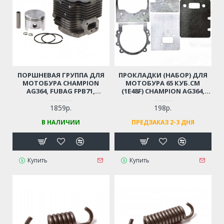
ПОРШНЕВАЯ ГРУППА ДЛЯ
ПРОКЛАДКИ (НАБОР) ДЛЯ
МОТОБУРА CHAMPION
МОТОБУРА 65 КУБ.СМ
AG364, FUBAG FPB71,
(1E48F) CHAMPION AG364,
ВОЗДУХОДУВКИ GBR376,
PATRIOT AE70D, AE75D;
ECHO PB770 (1E48F, 63КУБ. D-
HUTER GGD-62; ADA DRILL 7
1859р.
198р.
48ММ)
(064112710)
В НАЛИЧИИ
ПРЕДЗАКАЗ 2-3 ДНЯ
Купить
Купить