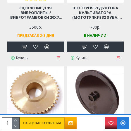
СЦЕПЛЕНИЕ ДЛЯ
ШЕСТЕРНЯ РЕДУКТОРА
ВИБРОПЛИТЫ /
КУЛЬТИВАТОРА
ВИБРОТРАМБОВКИ 20X79
(МОТОТЯПКИ) 32 ЗУБА,
ММ
D=19ММ, D=56ММ, ПОД
ШЛИЦЫ
3500р.
700р.
ПРЕДЗАКАЗ 2-3 ДНЯ
В НАЛИЧИИ
Купить
Купить
СООБЩИТЬ О ПОСТУПЛЕНИИ
ШЕСТЕРНЯ РЕДУКТОРА
ШКИВ ДЛЯ