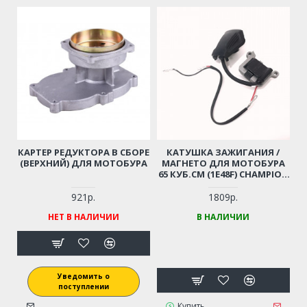
КАРТЕР РЕДУКТОРА В СБОРЕ
КАТУШКА ЗАЖИГАНИЯ /
(ВЕРХНИЙ) ДЛЯ МОТОБУРА
МАГНЕТО ДЛЯ МОТОБУРА
65 КУБ.СМ (1E48F) CHAMPION
AG364, PATRIOT AE70D,
AE75D; HUTER GGD-62; ADA
921р.
1809р.
DRILL 7 (064141210)
НЕТ В НАЛИЧИИ
В НАЛИЧИИ
Уведомить о
поступлении
Купить