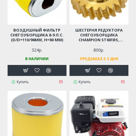
ВОЗДУШНЫЙ ФИЛЬТР
ШЕСТЕРНЯ РЕДУКТОРА
СНЕГОУБОРЩИКА 8-9 Л.С.
СНЕГОУБОРЩИКА
(D/D=110/96ММ, Н=80 ММ)
CHAMPION ST661BS,
ST761BS, BRIGGSSTRATTON
51405MA, SNAPPER 924IE,
324р.
800р.
924IR, MURRAY ML61750R,
В НАЛИЧИИ
ПРЕДЗАКАЗ 2-3 ДНЯ
ML61900R, 6240810X61,
624555X61A, CANADIANA
CH61900, 1695361, CL 61900R,
STIGA (22 ЗУБА, D19ММ,
D51ММ)
Купить
Купить