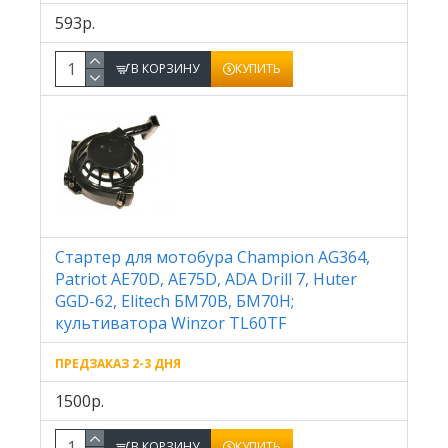
593р.
В КОРЗИНУ
КУПИТЬ
Стартер для мотобура Champion AG364,
Patriot AE70D, AE75D, ADA Drill 7, Huter
GGD-62, Elitech БМ70В, БМ70Н;
культиватора Winzor TL60TF
ПРЕДЗАКАЗ 2-3 ДНЯ
1500р.
В КОРЗИНУ
КУПИТЬ