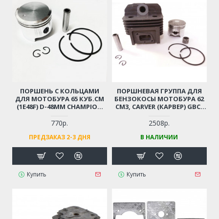
ПОРШЕНЬ С КОЛЬЦАМИ
ПОРШНЕВАЯ ГРУППА ДЛЯ
ДЛЯ МОТОБУРА 65 КУБ.СМ
БЕНЗОКОСЫ МОТОБУРА 62
(1E48F) D-48ММ CHAMPION
СМ3, CARVER (КАРВЕР) GBC-
AG364, GBR376, PATRIOT
062 PRO, STURM BT8962D,
AE70D, AE75D; HUTER GGD-62;
BT8972D И ПР.
770р.
2508р.
ADA DRILL 7
ПРЕДЗАКАЗ 2-3 ДНЯ
В НАЛИЧИИ
Купить
Купить