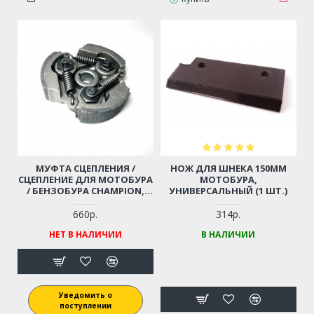
МУФТА СЦЕПЛЕНИЯ /
НОЖ ДЛЯ ШНЕКА 150ММ
СЦЕПЛЕНИЕ ДЛЯ МОТОБУРА
МОТОБУРА,
/ БЕНЗОБУРА CHAMPION,
УНИВЕРСАЛЬНЫЙ (1 ШТ.)
PATRIOT, HUTER, ADA DRILL
7, МИНИМОТОЦИКЛА,
660р.
314р.
МИНИБАЙКА 47СС, 49СС (3
НЕТ В НАЛИЧИИ
В НАЛИЧИИ
КОЛОДКИ)
Уведомить о
поступлении