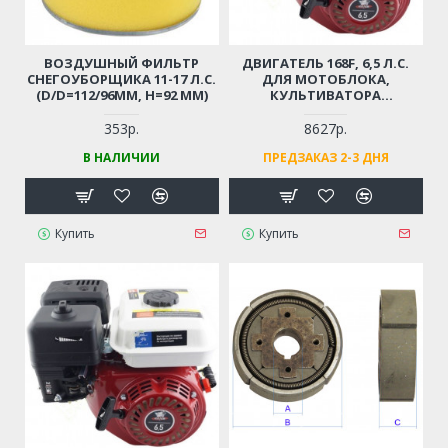
ВОЗДУШНЫЙ ФИЛЬТР
ДВИГАТЕЛЬ 168F, 6,5 Л.С.
СНЕГОУБОРЩИКА 11-17 Л.С.
ДЛЯ МОТОБЛОКА,
(D/D=112/96ММ, Н=92 ММ)
КУЛЬТИВАТОРА
ВИБРОПЛИТЫ,
СНЕГОУБОРЩИКА (ВАЛ - 19
353р.
8627р.
ММ, ШПОНКА; С ДАТЧИКОМ
В НАЛИЧИИ
ПРЕДЗАКАЗ 2-3 ДНЯ
УРОВНЯ МАСЛА! СТАЛЬНОЙ
РАСПРЕДВАЛ!)
Купить
Купить